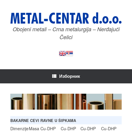
Пређи
на
садржај
Obojeni metali – Crna metalurgija – Nerđajući
Čelici
Изборник
BAKARNE CEVI RAVNE U ŠIPKAMA
Dimenzije
Masa
Cu-DHP
Cu-DHP
Cu-DHP
Cu-DHP