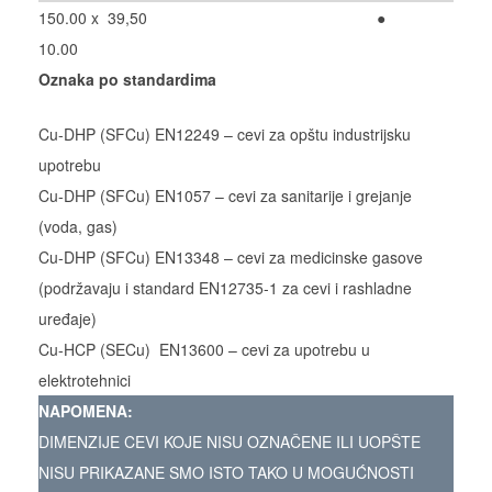
150.00 x
39,50
●
10.00
Oznaka po standardima
Cu-DHP (SFCu) EN12249 – cevi za opštu industrijsku
upotrebu
Cu-DHP (SFCu) EN1057 – cevi za sanitarije i grejanje
(voda, gas)
Cu-DHP (SFCu) EN13348 – cevi za medicinske gasove
(podržavaju i standard EN12735-1 za cevi i rashladne
uređaje)
Cu-HCP (SECu) EN13600 – cevi za upotrebu u
elektrotehnici
NAPOMENA:
DIMENZIJE CEVI KOJE NISU OZNAČENE ILI UOPŠTE
NISU PRIKAZANE SMO ISTO TAKO U MOGUĆNOSTI