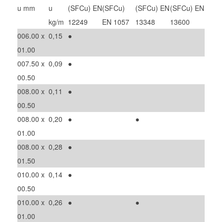
u mm
u
(SFCu) EN
(SFCu)
(SFCu) EN
(SFCu) EN
kg/m
12249
EN 1057
13348
13600
006.00 x
0,15
●
01.00
007.50 x
0,09
●
00.50
008.00 x
0,11
●
00.50
008.00 x
0,20
●
●
01.00
008.00 x
0,28
●
01.50
010.00 x
0,14
●
00.50
010.00 x
0,26
●
●
01.00