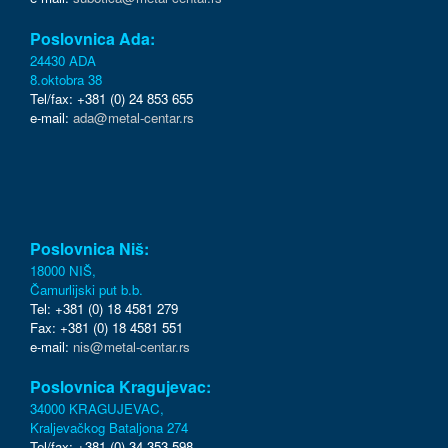
Poslovnica Ada:
24430 ADA
8.oktobra 38
Tel/fax: +381 (0) 24 853 655
e-mail:
ada@metal-centar.rs
Poslovnica Niš:
18000 NIŠ,
Čamurlijski put b.b.
Tel: +381 (0) 18 4581 279
Fax: +381 (0) 18 4581 551
e-mail:
nis@metal-centar.rs
Poslovnica Kragujevac:
34000 KRAGUJEVAC,
Kraljevačkog Bataljona 274
Tel/fax: +381 (0) 34 353 598