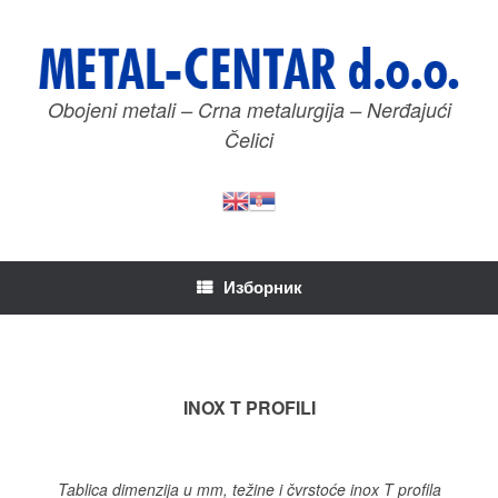
Пређи
на
садржај
Obojeni metali – Crna metalurgija – Nerđajući
Čelici
Изборник
INOX T PROFILI
Tablica dimenzija u mm, težine i čvrstoće inox T profila