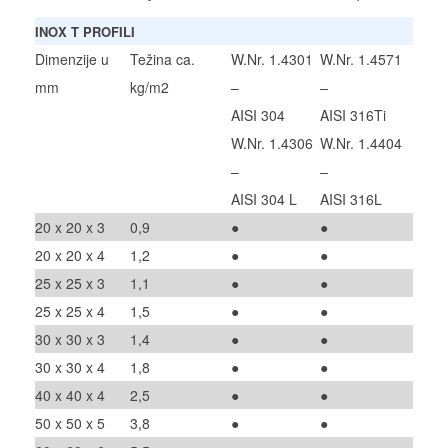
INOX T PROFILI
Dimenzije u
Težina ca.
W.Nr. 1.4301
W.Nr. 1.4571
mm
kg/m2
–
–
AISI 304
AISI 316Ti
W.Nr. 1.4306
W.Nr. 1.4404
–
–
AISI 304 L
AISI 316L
20 x 20 x 3
0,9
●
●
20 x 20 x 4
1,2
●
●
25 x 25 x 3
1,1
●
●
25 x 25 x 4
1,5
●
●
30 x 30 x 3
1,4
●
●
30 x 30 x 4
1,8
●
●
40 x 40 x 4
2,5
●
●
50 x 50 x 5
3,8
●
●