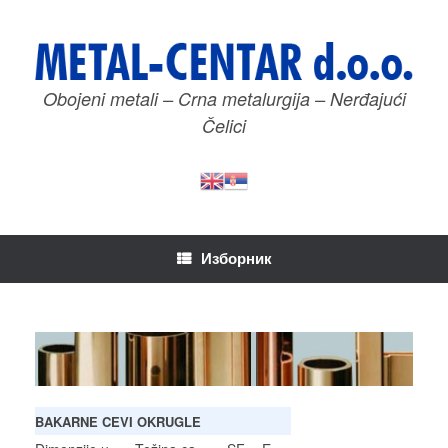
Пређи
на
садржај
Obojeni metali – Crna metalurgija – Nerđajući
Čelici
Изборник
BAKARNE CEVI OKRUGLE