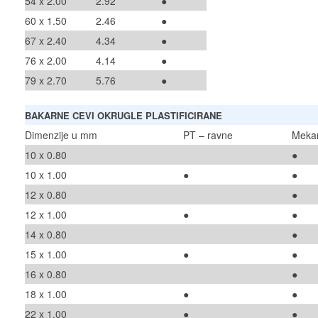
54 x 2.00
2.92
●
60 x 1.50
2.46
●
67 x 2.40
4.34
●
76 x 2.00
4.14
●
79 x 2.70
5.76
●
BAKARNE CEVI OKRUGLE PLASTIFICIRANE
Dimenzije u mm
PT – ravne
Meka
10 x 0.80
●
10 x 1.00
●
●
12 x 0.80
●
12 x 1.00
●
●
14 x 0.80
●
15 x 1.00
●
●
16 x 0.80
●
18 x 1.00
●
●
22 x 1.00
●
●