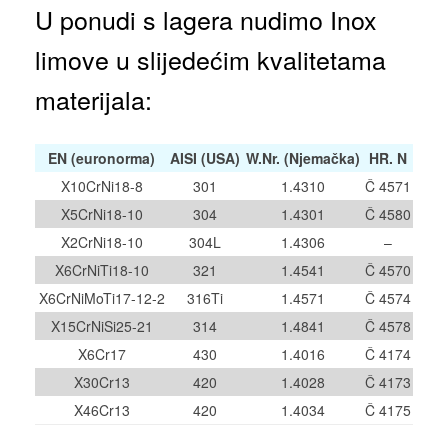
U ponudi s lagera nudimo Inox
limove u slijedećim kvalitetama
materijala:
EN (euronorma)
AISI (USA)
W.Nr. (Njemačka)
HR. N
X10CrNi18-8
301
1.4310
Č 4571
X5CrNi18-10
304
1.4301
Č 4580
X2CrNi18-10
304L
1.4306
–
X6CrNiTi18-10
321
1.4541
Č 4570
X6CrNiMoTi17-12-2
316Ti
1.4571
Č 4574
X15CrNiSi25-21
314
1.4841
Č 4578
X6Cr17
430
1.4016
Č 4174
X30Cr13
420
1.4028
Č 4173
X46Cr13
420
1.4034
Č 4175