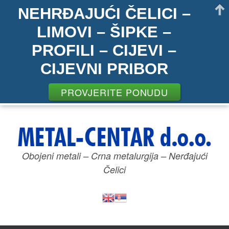
NEHRĐAJUĆI ČELICI –
LIMOVI – ŠIPKE –
PROFILI – CIJEVI –
CIJEVNI PRIBOR
PROVJERITE PONUDU
Пређи
на
садржај
Obojeni metali – Crna metalurgija – Nerđajući
Čelici