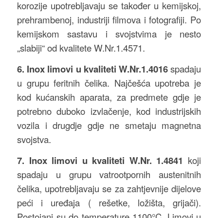
korozije upotrebljavaju se također u kemijskoj,
prehrambenoj, industriji filmova i fotografiji. Po
kemijskom sastavu i svojstvima je nesto
„slabiji“ od kvalitete W.Nr.1.4571.
6. Inox limovi u kvaliteti W.Nr.1.4016
spadaju
u grupu feritnih čelika. Najčešća upotreba je
kod kućanskih aparata, za predmete gdje je
potrebno duboko izvlačenje, kod industrijskih
vozila i drugdje gdje ne smetaju magnetna
svojstva.
7. Inox limovi u kvaliteti W.Nr. 1.4841
koji
spadaju u grupu vatrootpornih austenitnih
čelika, upotrebljavaju se za zahtjevnije dijelove
peći i uređaja ( rešetke, ložišta, grijači).
Postojani su do temperature 1100°C. Limovi u