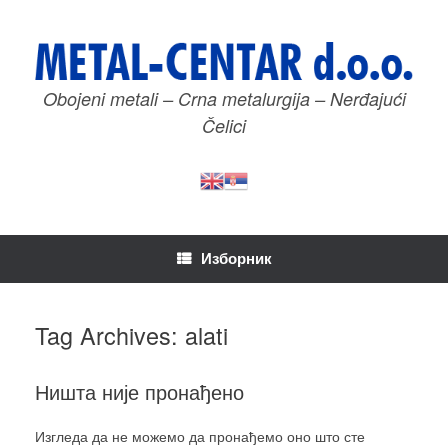
Пређи
на
садржај
Obojeni metali – Crna metalurgija – Nerđajući
Čelici
Изборник
Tag Archives:
alati
Ништа није пронађено
Изгледа да не можемо да пронађемо оно што сте