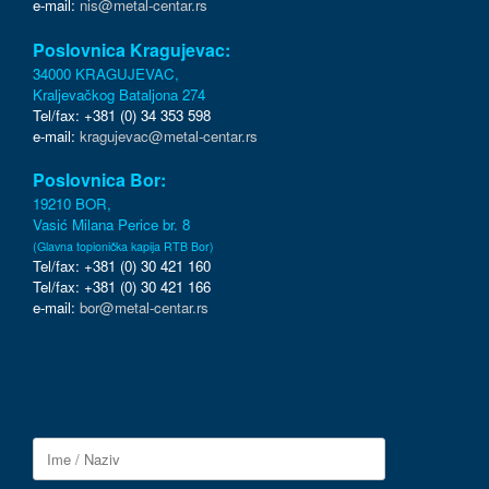
e-mail:
nis@metal-centar.rs
Poslovnica Kragujevac:
34000 KRAGUJEVAC,
Kraljevačkog Bataljona 274
Tel/fax: +381 (0) 34 353 598
e-mail:
kragujevac@metal-centar.rs
Poslovnica Bor:
19210 BOR,
Vasić Milana Perice br. 8
(Glavna topionička kapija RTB Bor)
Tel/fax: +381 (0) 30 421 160
Tel/fax: +381 (0) 30 421 166
e-mail:
bor@metal-centar.rs