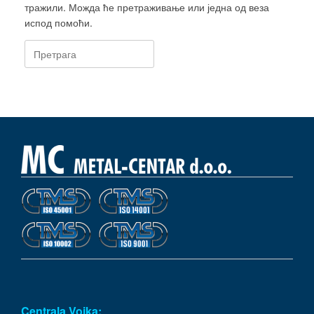
тражили. Можда ће претраживање или једна од веза
испод помоћи.
Претрага:
Centrala Vojka: