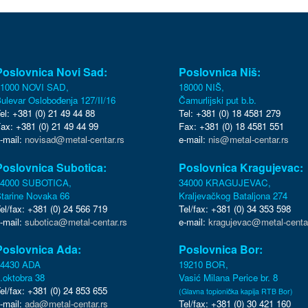
Poslovnica Novi Sad:
Poslovnica Niš:
1000 NOVI SAD,
18000 NIŠ,
ulevar Oslobođenja 127/II/16
Čamurlijski put b.b.
el: +381 (0) 21 49 44 88
Tel: +381 (0) 18 4581 279
ax: +381 (0) 21 49 44 99
Fax: +381 (0) 18 4581 551
-mail:
novisad@metal-centar.rs
e-mail:
nis@metal-centar.rs
Poslovnica Subotica:
Poslovnica Kragujevac:
24000 SUBOTICA,
34000 KRAGUJEVAC,
tarine Novaka 66
Kraljevačkog Bataljona 274
el/fax: +381 (0) 24 566 719
Tel/fax: +381 (0) 34 353 598
-mail:
subotica@metal-centar.rs
e-mail:
kragujevac@metal-centar
Poslovnica Ada:
Poslovnica Bor:
24430 ADA
19210 BOR,
.oktobra 38
Vasić Milana Perice br. 8
el/fax: +381 (0) 24 853 655
(Glavna topionička kapija RTB Bor)
-mail:
ada@metal-centar.rs
Tel/fax: +381 (0) 30 421 160