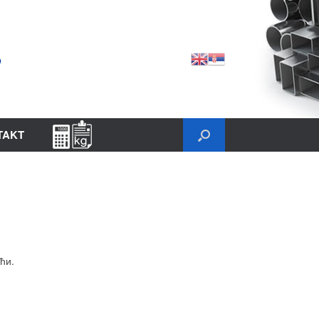
TAKT
ћи.