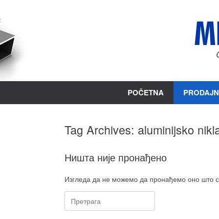
Пређи
на
садржај
POČETNA
PRODAJN
Tag Archives:
aluminijsko nik
Ништа није пронађено
Изгледа да не можемо да пронађемо оно што с
Претрага: