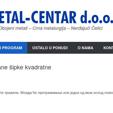
Obojeni metali – Crna metalurgija – Nerđajući Čelici
I PROGRAM
OSTALO U PONUDI
O NAMA
KON
lane šipke kvadratne
те тражили. Можда ће претраживање или једна од веза испод помо