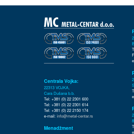
2
B
T
F
e
Centrala Vojka:
S
22313 VOJKA,
T
Cara Dušana b.b.
e
Tel: +381 (0) 22 2301 600
Tel: +381 (0) 22 2301 614
Tel: +381 (0) 22 2150 174
e-mail:
info@metal-centar.rs
8
T
Menadžment
e