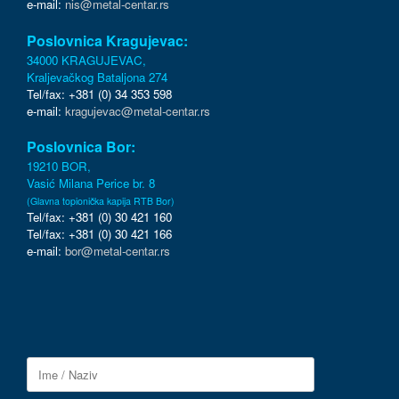
e-mail:
nis@metal-centar.rs
Poslovnica Kragujevac:
34000 KRAGUJEVAC,
Kraljevačkog Bataljona 274
Tel/fax: +381 (0) 34 353 598
e-mail:
kragujevac@metal-centar.rs
Poslovnica Bor:
19210 BOR,
Vasić Milana Perice br. 8
(Glavna topionička kapija RTB Bor)
Tel/fax: +381 (0) 30 421 160
Tel/fax: +381 (0) 30 421 166
e-mail:
bor@metal-centar.rs