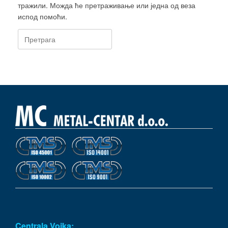
тражили. Можда ће претраживање или једна од веза
испод помоћи.
Претрага:
Centrala Vojka: