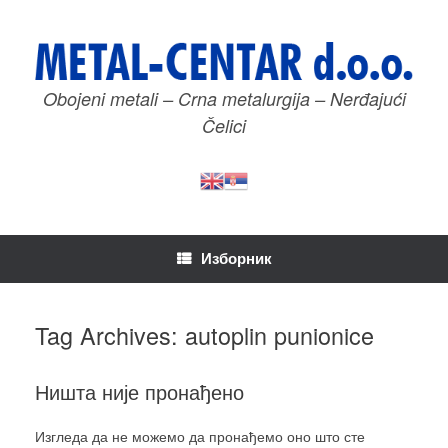
Пређи
на
садржај
Obojeni metali – Crna metalurgija – Nerđajući
Čelici
Изборник
Tag Archives:
autoplin punionice
Ништа није пронађено
Изгледа да не можемо да пронађемо оно што сте