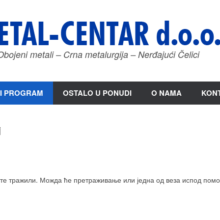
Obojeni metali – Crna metalurgija – Nerđajući Čelici
I PROGRAM
OSTALO U PONUDI
O NAMA
KON
i
те тражили. Можда ће претраживање или једна од веза испод помо