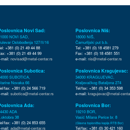
Poslovnica Novi Sad:
Poslovnica Niš:
1000 NOVI SAD,
18000 NIŠ,
ulevar Oslobođenja 127/II/16
Čamurlijski put b.b.
el: +381 (0) 21 49 44 88
Tel: +381 (0) 18 4581 279
ax: +381 (0) 21 49 44 99
Fax: +381 (0) 18 4581 551
-mail:
novisad@metal-centar.rs
e-mail:
nis@metal-centar.rs
Poslovnica Subotica:
Poslovnica Kragujevac:
24000 SUBOTICA,
34000 KRAGUJEVAC,
tarine Novaka 66
Kraljevačkog Bataljona 274
el/fax: +381 (0) 24 566 719
Tel/fax: +381 (0) 34 353 598
-mail:
subotica@metal-centar.rs
e-mail:
kragujevac@metal-centar
Poslovnica Ada:
Poslovnica Bor:
24430 ADA
19210 BOR,
.oktobra 38
Vasić Milana Perice br. 8
el/fax: +381 (0) 24 853 655
(Glavna topionička kapija RTB Bor)
-mail:
ada@metal-centar.rs
Tel/fax: +381 (0) 30 421 160