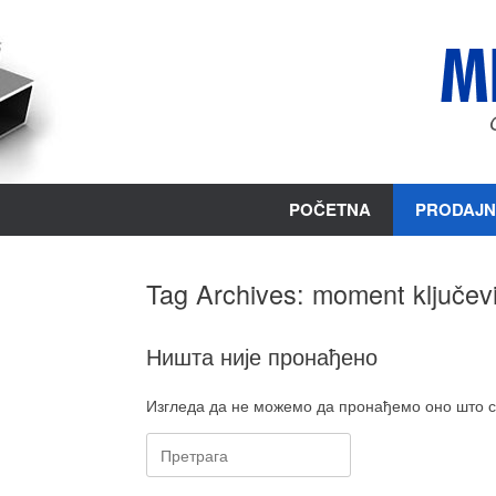
Пређи
на
садржај
POČETNA
PRODAJN
Tag Archives:
moment ključev
Ништа није пронађено
Изгледа да не можемо да пронађемо оно што с
Претрага: