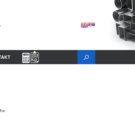
TAKT
ћи.