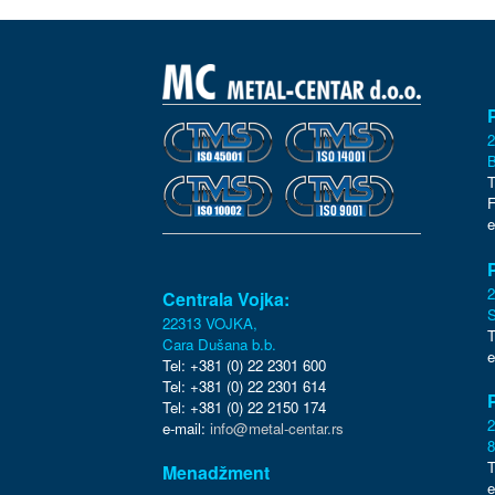
2
B
T
F
e
Centrala Vojka:
S
22313 VOJKA,
T
Cara Dušana b.b.
e
Tel: +381 (0) 22 2301 600
Tel: +381 (0) 22 2301 614
Tel: +381 (0) 22 2150 174
e-mail:
info@metal-centar.rs
8
T
Menadžment
e