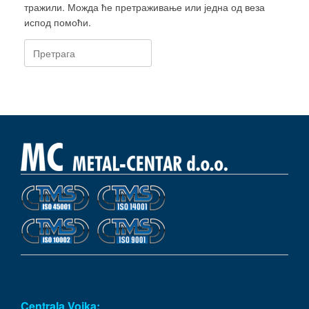
тражили. Можда ће претраживање или једна од веза
испод помоћи.
Претрага:
Centrala Vojka: