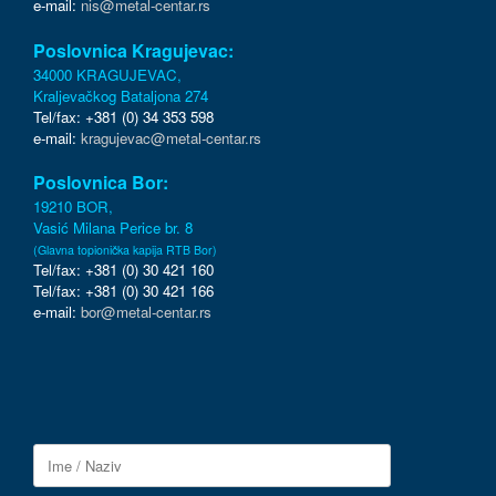
e-mail:
nis@metal-centar.rs
Poslovnica Kragujevac:
34000 KRAGUJEVAC,
Kraljevačkog Bataljona 274
Tel/fax: +381 (0) 34 353 598
e-mail:
kragujevac@metal-centar.rs
Poslovnica Bor:
19210 BOR,
Vasić Milana Perice br. 8
(Glavna topionička kapija RTB Bor)
Tel/fax: +381 (0) 30 421 160
Tel/fax: +381 (0) 30 421 166
e-mail:
bor@metal-centar.rs