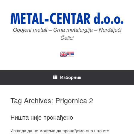
Пређи
на
садржај
Obojeni metali – Crna metalurgija – Nerđajući
Čelici
Изборник
Tag Archives:
Prigornica 2
Ништа није пронађено
Изгледа да не можемо да пронађемо оно што сте