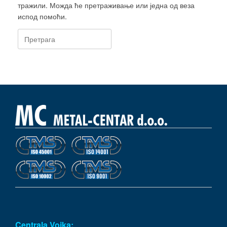
тражили. Можда ће претраживање или једна од веза
испод помоћи.
Претрага:
Centrala Vojka: