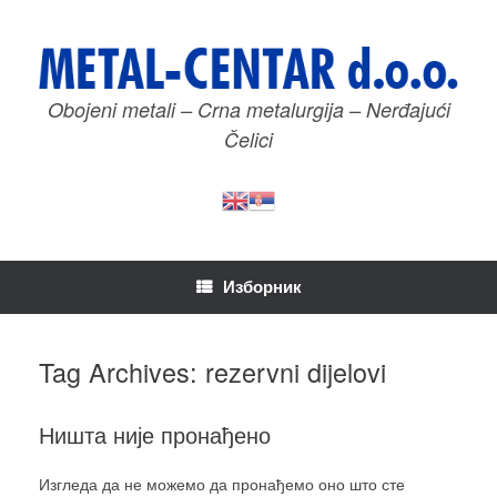
Пређи
на
садржај
Obojeni metali – Crna metalurgija – Nerđajući
Čelici
Изборник
Tag Archives:
rezervni dijelovi
Ништа није пронађено
Изгледа да не можемо да пронађемо оно што сте