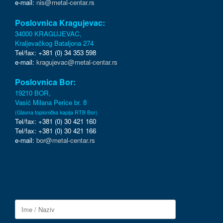
e-mail:
nis@metal-centar.rs
Poslovnica Kragujevac:
34000 KRAGUJEVAC,
Kraljevačkog Bataljona 274
Tel/fax: +381 (0) 34 353 598
e-mail:
kragujevac@metal-centar.rs
Poslovnica Bor:
19210 BOR,
Vasić Milana Perice br. 8
(Glavna topionička kapija RTB Bor)
Tel/fax: +381 (0) 30 421 160
Tel/fax: +381 (0) 30 421 166
e-mail:
bor@metal-centar.rs