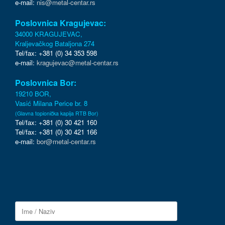
e-mail:
nis@metal-centar.rs
Poslovnica Kragujevac:
34000 KRAGUJEVAC,
Kraljevačkog Bataljona 274
Tel/fax: +381 (0) 34 353 598
e-mail:
kragujevac@metal-centar.rs
Poslovnica Bor:
19210 BOR,
Vasić Milana Perice br. 8
(Glavna topionička kapija RTB Bor)
Tel/fax: +381 (0) 30 421 160
Tel/fax: +381 (0) 30 421 166
e-mail:
bor@metal-centar.rs