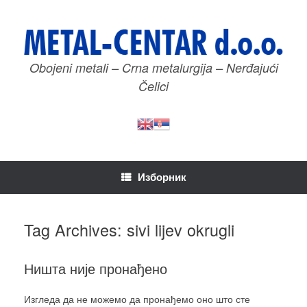
Пређи
на
садржај
Obojeni metali – Crna metalurgija – Nerđajući
Čelici
Изборник
Tag Archives:
sivi lijev okrugli
Ништа није пронађено
Изгледа да не можемо да пронађемо оно што сте