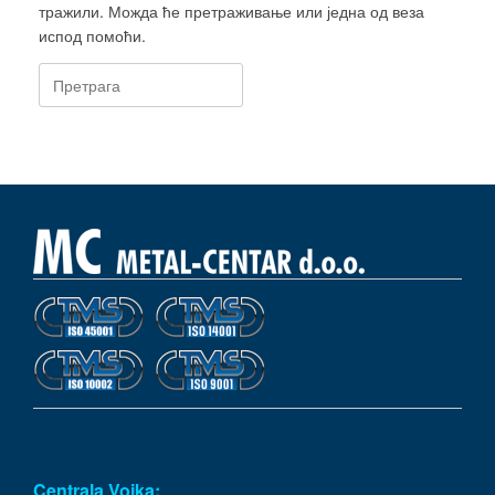
тражили. Можда ће претраживање или једна од веза
испод помоћи.
Претрага:
Centrala Vojka: