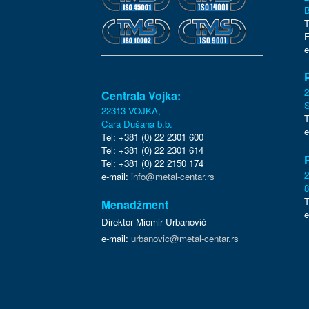
B
T
F
e
Centrala Vojka:
S
22313 VOJKA,
T
Cara Dušana b.b.
e
Tel: +381 (0) 22 2301 600
Tel: +381 (0) 22 2301 614
Tel: +381 (0) 22 2150 174
e-mail:
info@metal-centar.rs
8
T
Menadžment
e
Direktor Miomir Urbanović
e-mail:
urbanovic@metal-centar.rs