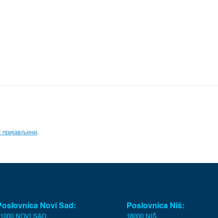
и пријављени
.
Poslovnica Novi Sad:
Poslovnica Niš:
1000 NOVI SAD,
18000 NIŠ,