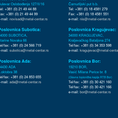
ulevar Oslobođenja 127/II/16
Čamurlijski put b.b.
el: +381 (0) 21 49 44 88
Tel: +381 (0) 18 4581 279
ax: +381 (0) 21 49 44 99
Fax: +381 (0) 18 4581 551
-mail:
novisad@metal-centar.rs
e-mail:
nis@metal-centar.rs
Poslovnica Subotica:
Poslovnica Kragujevac:
24000 SUBOTICA,
34000 KRAGUJEVAC,
tarine Novaka 66
Kraljevačkog Bataljona 274
el/fax: +381 (0) 24 566 719
Tel/fax: +381 (0) 34 353 598
-mail:
subotica@metal-centar.rs
e-mail:
kragujevac@metal-centar
Poslovnica Ada:
Poslovnica Bor:
24430 ADA
19210 BOR,
.oktobra 38
Vasić Milana Perice br. 8
el/fax: +381 (0) 24 853 655
(Glavna topionička kapija RTB Bor)
-mail:
ada@metal-centar.rs
Tel/fax: +381 (0) 30 421 160
Tel/fax: +381 (0) 30 421 166
e-mail:
bor@metal-centar.rs