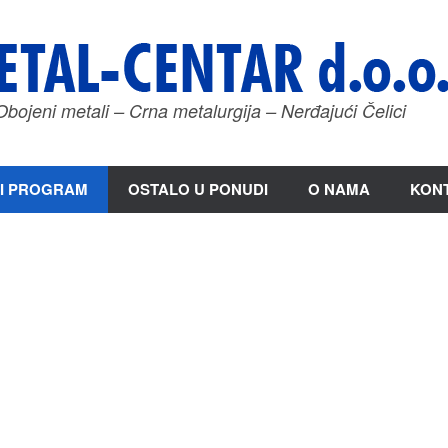
Obojeni metali – Crna metalurgija – Nerđajući Čelici
I PROGRAM
OSTALO U PONUDI
O NAMA
KON