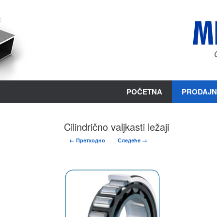
Пређи
на
садржај
POČETNA
PRODAJN
Cilindrično valjkasti ležaji
← Претходно
Следеће →