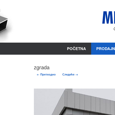
Пређи
на
садржај
POČETNA
PRODAJN
zgrada
← Претходно
Следеће →