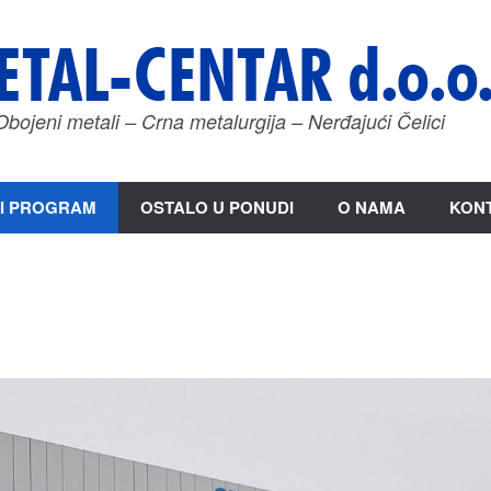
Obojeni metali – Crna metalurgija – Nerđajući Čelici
I PROGRAM
OSTALO U PONUDI
O NAMA
KON