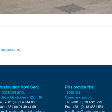
и пријављени
.
Poslovnica Novi Sad:
Poslovnica Niš:
1000 NOVI SAD,
18000 NIŠ,
ulevar Oslobođenja 127/II/16
Čamurlijski put b.b.
el: +381 (0) 21 49 44 88
Tel: +381 (0) 18 4581 279
ax: +381 (0) 21 49 44 99
Fax: +381 (0) 18 4581 551
-mail:
novisad@metal-centar.rs
e-mail:
nis@metal-centar.rs