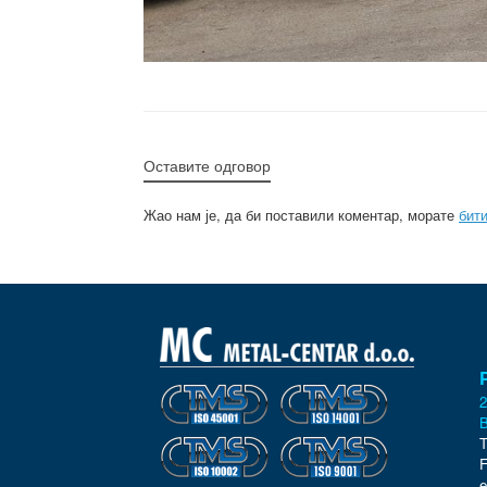
Оставите одговор
Жао нам је, да би поставили коментар, морате
бит
2
B
T
F
e