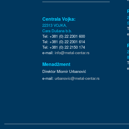
Centrala Vojka:
S
22313 VOJKA,
T
Cara Dušana b.b.
e
Tel: +381 (0) 22 2301 600
Tel: +381 (0) 22 2301 614
Tel: +381 (0) 22 2150 174
e-mail:
info@metal-centar.rs
8
T
Menadžment
e
Direktor Miomir Urbanović
e-mail:
urbanovic@metal-centar.rs