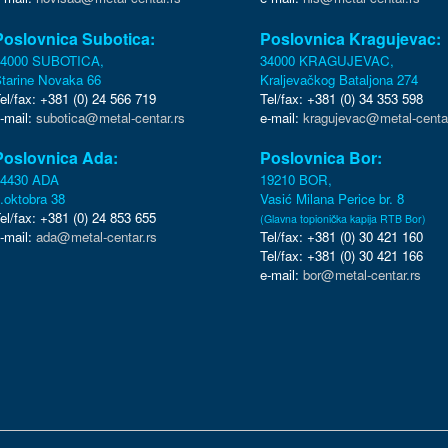
Poslovnica Subotica:
Poslovnica Kragujevac:
24000 SUBOTICA,
34000 KRAGUJEVAC,
tarine Novaka 66
Kraljevačkog Bataljona 274
el/fax: +381 (0) 24 566 719
Tel/fax: +381 (0) 34 353 598
-mail:
subotica@metal-centar.rs
e-mail:
kragujevac@metal-centar
Poslovnica Ada:
Poslovnica Bor:
24430 ADA
19210 BOR,
.oktobra 38
Vasić Milana Perice br. 8
el/fax: +381 (0) 24 853 655
(Glavna topionička kapija RTB Bor)
-mail:
ada@metal-centar.rs
Tel/fax: +381 (0) 30 421 160
Tel/fax: +381 (0) 30 421 166
e-mail:
bor@metal-centar.rs