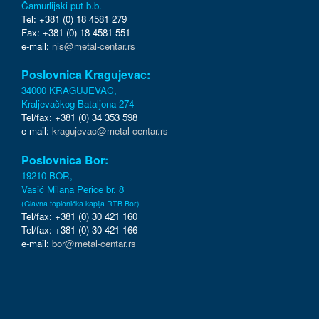
Čamurlijski put b.b.
Tel: +381 (0) 18 4581 279
Fax: +381 (0) 18 4581 551
e-mail:
nis@metal-centar.rs
Poslovnica Kragujevac:
34000 KRAGUJEVAC,
Kraljevačkog Bataljona 274
Tel/fax: +381 (0) 34 353 598
e-mail:
kragujevac@metal-centar.rs
Poslovnica Bor:
19210 BOR,
Vasić Milana Perice br. 8
(Glavna topionička kapija RTB Bor)
Tel/fax: +381 (0) 30 421 160
Tel/fax: +381 (0) 30 421 166
e-mail:
bor@metal-centar.rs