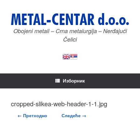
Пређи
на
садржај
Obojeni metali – Crna metalurgija – Nerđajući
Čelici
Изборник
cropped-slikea-web-header-1-1.jpg
← Претходно
Следеће →