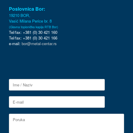
Poslovnica Bor:
19210 BOR,
Vasić Milana Perice br. 8
(Glavna topionička kapija RTB Bor)
Tel/fax: +381 (0) 30 421 160
Tel/fax: +381 (0) 30 421 166
e-mail:
bor@metal-centar.rs