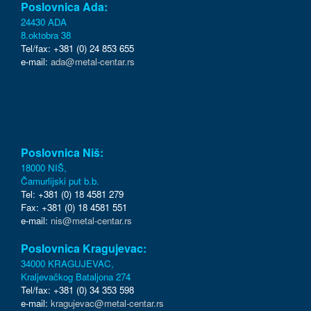
Poslovnica Ada:
24430 ADA
8.oktobra 38
Tel/fax: +381 (0) 24 853 655
e-mail:
ada@metal-centar.rs
Poslovnica Niš:
18000 NIŠ,
Čamurlijski put b.b.
Tel: +381 (0) 18 4581 279
Fax: +381 (0) 18 4581 551
e-mail:
nis@metal-centar.rs
Poslovnica Kragujevac:
34000 KRAGUJEVAC,
Kraljevačkog Bataljona 274
Tel/fax: +381 (0) 34 353 598
e-mail:
kragujevac@metal-centar.rs