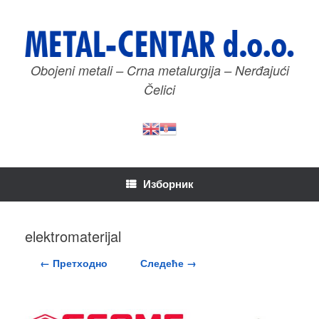
Пређи
на
садржај
Obojeni metali – Crna metalurgija – Nerđajući
Čelici
Изборник
elektromaterijal
← Претходно
Следеће →