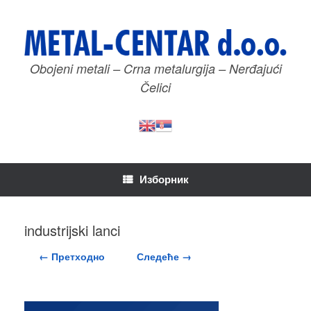
Пређи
на
садржај
Obojeni metali – Crna metalurgija – Nerđajući
Čelici
Изборник
industrijski lanci
← Претходно
Следеће →