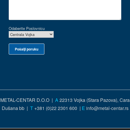
Odaberite Poslovnicu
METAL-CENTAR D.O.O |
A
22313 Vojka (Stara Pazova), Cara
Dušana bb |
T
+381 (0)22 2301 600 |
E
info@metal-centar.rs