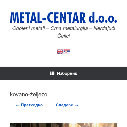
Пређи
на
садржај
Obojeni metali – Crna metalurgija – Nerđajući
Čelici
Изборник
kovano-željezo
← Претходно
Следеће →