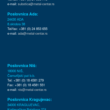
e-mail:
subotica@metal-centar.rs
Poslovnica Ada:
24430 ADA
8.oktobra 38
Tel/fax: +381 (0) 24 853 655
e-mail:
ada@metal-centar.rs
Poslovnica Niš:
18000 NIŠ,
Čamurlijski put b.b.
Tel: +381 (0) 18 4581 279
Fax: +381 (0) 18 4581 551
e-mail:
nis@metal-centar.rs
Poslovnica Kragujevac:
34000 KRAGUJEVAC,
Kraljevačkog Bataljona 274