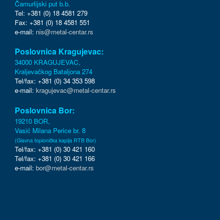
Čamurlijski put b.b.
Tel: +381 (0) 18 4581 279
Fax: +381 (0) 18 4581 551
e-mail:
nis@metal-centar.rs
Poslovnica Kragujevac:
34000 KRAGUJEVAC,
Kraljevačkog Bataljona 274
Tel/fax: +381 (0) 34 353 598
e-mail:
kragujevac@metal-centar.rs
Poslovnica Bor:
19210 BOR,
Vasić Milana Perice br. 8
(Glavna topionička kapija RTB Bor)
Tel/fax: +381 (0) 30 421 160
Tel/fax: +381 (0) 30 421 166
e-mail:
bor@metal-centar.rs