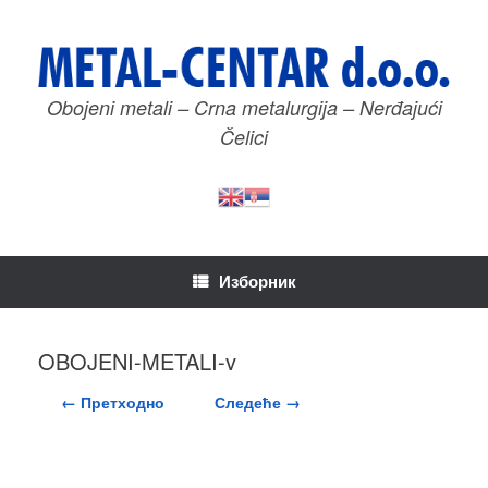
Пређи
на
садржај
Obojeni metali – Crna metalurgija – Nerđajući
Čelici
Изборник
OBOJENI-METALI-v
← Претходно
Следеће →