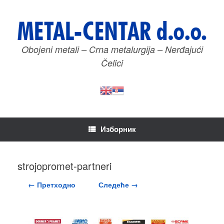
Пређи
на
садржај
Obojeni metali – Crna metalurgija – Nerđajući
Čelici
Изборник
strojopromet-partneri
← Претходно
Следеће →