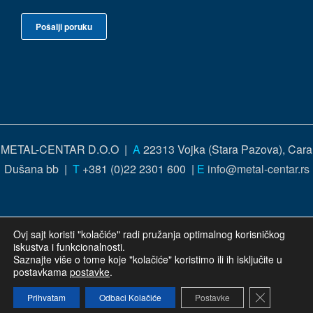
METAL-CENTAR D.O.O |
A
22313 Vojka (Stara Pazova), Cara
Dušana bb |
T
+381 (0)22 2301 600 |
E
info@metal-centar.rs
Ovj sajt koristi "kolačiće" radi pružanja optimalnog korisničkog
iskustva i funkcionalnosti.
Saznajte više o tome koje "kolačiće" koristimo ili ih isključite u
postavkama
postavke
.
Close GDP
Prihvatam
Odbaci Kolačiće
Postavke