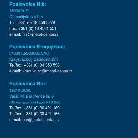
Poslovnica Niš:
18000 NIŠ,
Čamurlijski put b.b.
Tel: +381 (0) 18 4581 279
Fax: +381 (0) 18 4581 551
e-mail:
nis@metal-centar.rs
Poslovnica Kragujevac:
34000 KRAGUJEVAC,
Kraljevačkog Bataljona 274
Tel/fax: +381 (0) 34 353 598
e-mail:
kragujevac@metal-centar.rs
Poslovnica Bor:
19210 BOR,
Vasić Milana Perice br. 8
(Glavna topionička kapija RTB Bor)
Tel/fax: +381 (0) 30 421 160
Tel/fax: +381 (0) 30 421 166
e-mail:
bor@metal-centar.rs