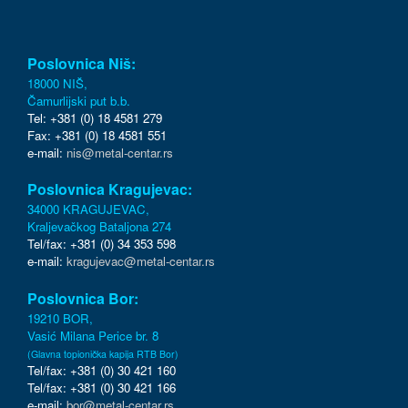
Poslovnica Niš:
18000 NIŠ,
Čamurlijski put b.b.
Tel: +381 (0) 18 4581 279
Fax: +381 (0) 18 4581 551
e-mail:
nis@metal-centar.rs
Poslovnica Kragujevac:
34000 KRAGUJEVAC,
Kraljevačkog Bataljona 274
Tel/fax: +381 (0) 34 353 598
e-mail:
kragujevac@metal-centar.rs
Poslovnica Bor:
19210 BOR,
Vasić Milana Perice br. 8
(Glavna topionička kapija RTB Bor)
Tel/fax: +381 (0) 30 421 160
Tel/fax: +381 (0) 30 421 166
e-mail:
bor@metal-centar.rs