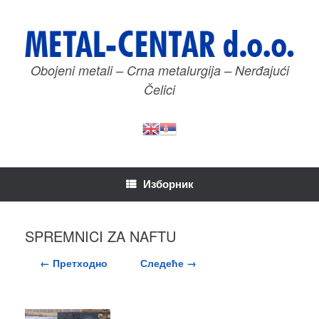
Пређи
на
садржај
Obojeni metali – Crna metalurgija – Nerđajući
Čelici
Изборник
SPREMNICI ZA NAFTU
← Претходно
Следеће →